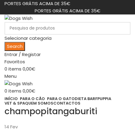
PORTES GRÁTIS ACIMA DE 35€
PORTES GRÁTIS ACIMA DE 35€
Selecionar categoria
Search
Entrar / Registar
Favoritos
0
items
0,00
€
Menu
0
items
0,00
€
INÍCIO
PARA O CÃO
PARA O GATO
DIETA BARF
PUPPIA
VET & SPA
QUEM SOMOS
CONTACTOS
champopitangaburiti
14
Fev