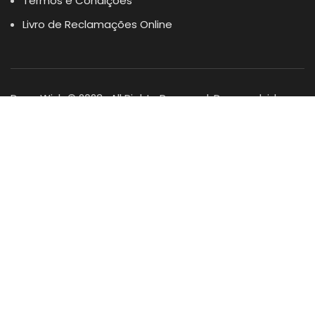
Termos e Condições
Livro de Reclamações Online
Dogs Wish © 2023 . All Rights Reserved. Desenvolvido por
DOMINIOS.PT
Facebook
Instagram
YouTube
Shop
Lista Favoritos
0
items
Cart
Minha conta