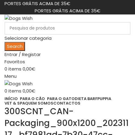
PORTES GRÁTIS ACIMA DE 35€
PORTES GRÁTIS ACIMA DE 35€
Selecionar categoria
Search
Entrar / Registar
Favoritos
0
items
0,00
€
Menu
0
items
0,00
€
INÍCIO
PARA O CÃO
PARA O GATO
DIETA BARF
PUPPIA
VET & SPA
QUEM SOMOS
CONTACTOS
300SCNT_CAN-
Packaging_900x1200_202311
17_bf7981ad-7b30-47cc-