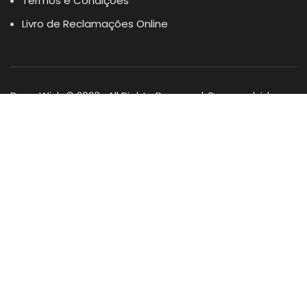
Termos e Condições
Livro de Reclamações Online
Dogs Wish © 2023 . All Rights Reserved. Desenvolvido por
DOMINIOS.PT
Facebook
Instagram
YouTube
Shop
Lista Favoritos
0
items
Cart
Minha conta