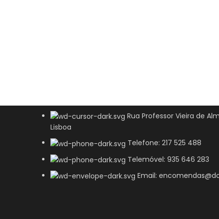
Rua Professor Vieira de Alm
Lisboa
Telefone: 217 525 488
Telemóvel: 935 646 283
Email: encomendas@do