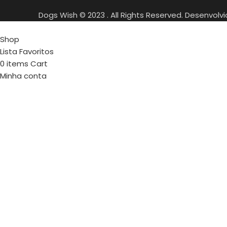
Dogs Wish © 2023 . All Rights Reserved. Desenvolv
Shop
Lista Favoritos
0
items
Cart
Minha conta