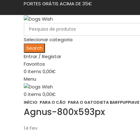
PORTES GRÁTIS ACIMA DE 35€
Selecionar categoria
Search
Entrar / Registar
Favoritos
0
items
0,00
€
Menu
0
items
0,00
€
INÍCIO
PARA O CÃO
PARA O GATO
DIETA BARF
PUPPIA
VE
Agnus-800x593px
14
Fev