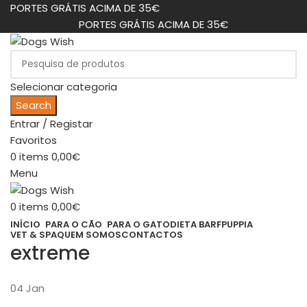
PORTES GRÁTIS ACIMA DE 35€
PORTES GRÁTIS ACIMA DE 35€
Selecionar categoria
Search
Entrar / Registar
Favoritos
0
items
0,00
€
Menu
0
items
0,00
€
INÍCIO
PARA O CÃO
PARA O GATO
DIETA BARF
PUPPIA
VET & SPA
QUEM SOMOS
CONTACTOS
extreme
04
Jan