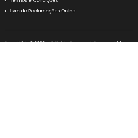
Termos e Condições
Livro de Reclamações Online
Dogs Wish © 2023 . All Rights Reserved. Desenvolvido por
DOMINIOS.PT
Facebook
Instagram
YouTube
Shop
Lista Favoritos
0
items
Cart
Minha conta