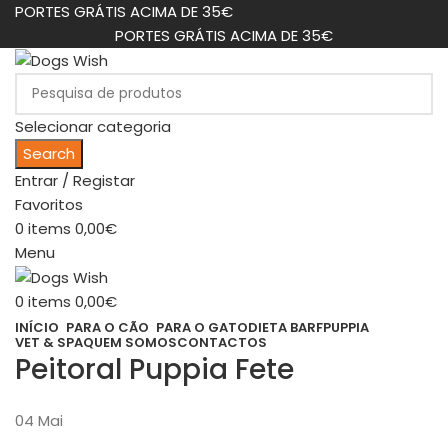
PORTES GRÁTIS ACIMA DE 35€
PORTES GRÁTIS ACIMA DE 35€
Selecionar categoria
Search
Entrar / Registar
Favoritos
0
items
0,00
€
Menu
0
items
0,00
€
INÍCIO
PARA O CÃO
PARA O GATO
DIETA BARF
PUPPIA
VET & SPA
QUEM SOMOS
CONTACTOS
Peitoral Puppia Fete
04
Mai