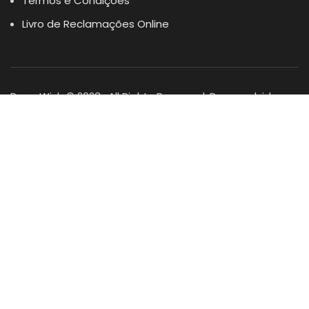
Termos e Condições
Livro de Reclamações Online
Dogs Wish © 2023 . All Rights Reserved. Desenvolvido por
DOMINIOS.PT
Facebook
Instagram
YouTube
Shop
Lista Favoritos
0
items
Cart
Minha conta