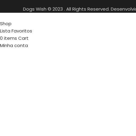
Dogs Wish © 2023 . All Rights Reserved. Desenvolv
Shop
Lista Favoritos
0
items
Cart
Minha conta