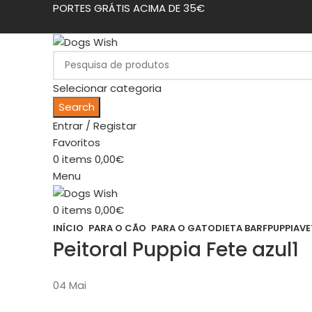
PORTES GRÁTIS ACIMA DE 35€
Selecionar categoria
Search
Entrar / Registar
Favoritos
0
items
0,00
€
Menu
0
items
0,00
€
INÍCIO
PARA O CÃO
PARA O GATO
DIETA BARF
PUPPIA
VE
Peitoral Puppia Fete azul1
04
Mai