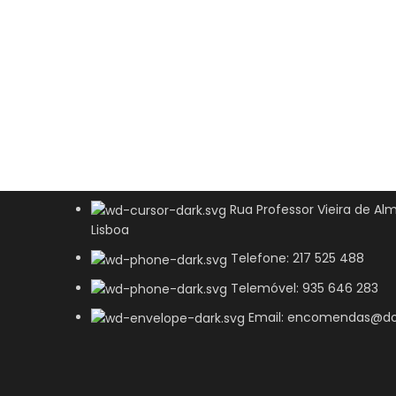
Rua Professor Vieira de Alm
Lisboa
Telefone: 217 525 488
Telemóvel: 935 646 283
Email: encomendas@do