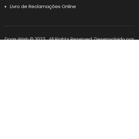
Livro de Reclamações Online
Dogs Wish © 2023 . All Rights Reserved. Desenvolvido por
DOMINIOS.PT
Facebook
Instagram
YouTube
Shop
Lista Favoritos
0
items
Cart
Minha conta