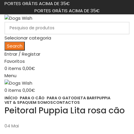
PORTES GRÁTIS ACIMA DE 35€
PORTES GRÁTIS ACIMA DE 35€
Selecionar categoria
Search
Entrar / Registar
Favoritos
0
items
0,00
€
Menu
0
items
0,00
€
INÍCIO
PARA O CÃO
PARA O GATO
DIETA BARF
PUPPIA
VET & SPA
QUEM SOMOS
CONTACTOS
Peitoral Puppia Lita rosa cão
04
Mai