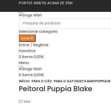
PORTES GRÁTIS ACIMA DE 35€
Selecionar categoria
Search
Entrar / Registar
Favoritos
0
items
0,00
€
Menu
0
items
0,00
€
INÍCIO
PARA O CÃO
PARA O GATO
DIETA BARF
PUPPIA
VE
Peitoral Puppia Blake
27
Mai