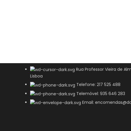
Rua Professor Vieira de Alm
Lisboa
Telefone: 217 525 488
Telemóvel: 935 646 283
Email: encomendas@do