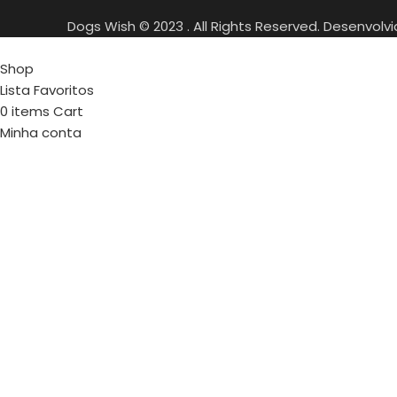
Dogs Wish © 2023 . All Rights Reserved. Desenvolv
Shop
Lista Favoritos
0
items
Cart
Minha conta