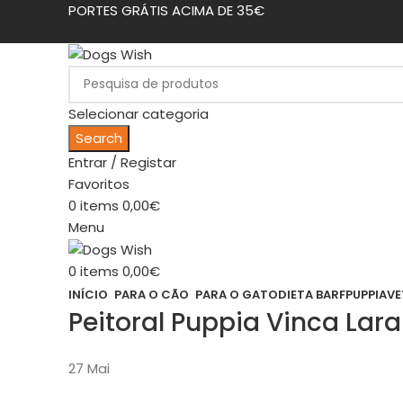
PORTES GRÁTIS ACIMA DE 35€
Selecionar categoria
Search
Entrar / Registar
Favoritos
0
items
0,00
€
Menu
0
items
0,00
€
INÍCIO
PARA O CÃO
PARA O GATO
DIETA BARF
PUPPIA
VE
Peitoral Puppia Vinca Lara
27
Mai