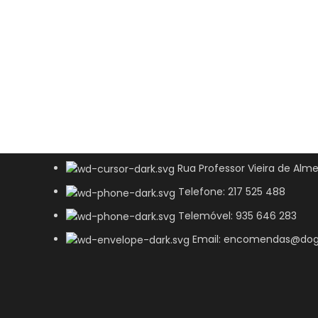
Rua Professor Vieira de Alme
Telefone: 217 525 488
Telemóvel: 935 646 283
Email: encomendas@dog