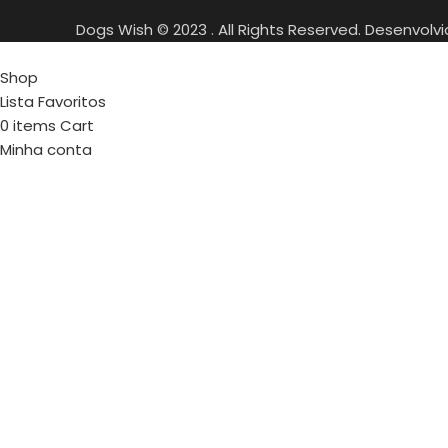
Dogs Wish © 2023 . All Rights Reserved. Desenvolv
Shop
Lista Favoritos
0
items
Cart
Minha conta