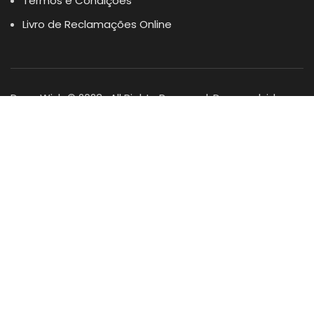
Termos e Condições
Livro de Reclamações Online
Dogs Wish © 2023 . All Rights Reserved. Desenvolvido por
DOMINIOS.PT
Facebook
Instagram
YouTube
Shop
Lista Favoritos
0
items
Cart
Minha conta