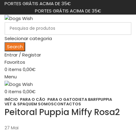
PORTES GRÁTIS ACIMA DE 35€
PORTES GRÁTIS ACIMA DE 35€
Selecionar categoria
Search
Entrar / Registar
Favoritos
0
items
0,00
€
Menu
0
items
0,00
€
INÍCIO
PARA O CÃO
PARA O GATO
DIETA BARF
PUPPIA
VET & SPA
QUEM SOMOS
CONTACTOS
Peitoral Puppia Miffy Rosa2
27
Mai