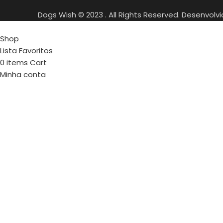
Dogs Wish © 2023 . All Rights Reserved. Desenvolv
Shop
Lista Favoritos
0
items
Cart
Minha conta