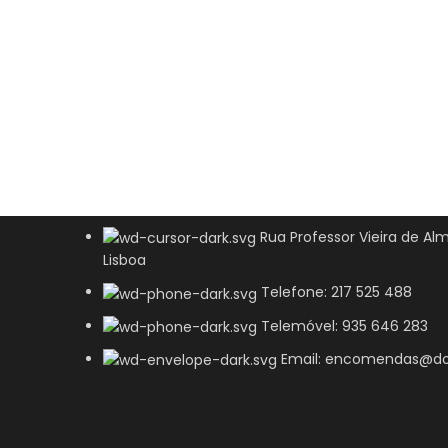
Rua Professor Vieira de Alm
Lisboa
Telefone: 217 525 488
Telemóvel: 935 646 283
Email: encomendas@do