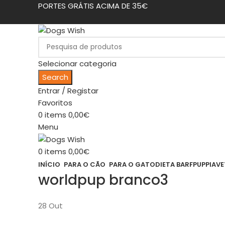
PORTES GRÁTIS ACIMA DE 35€
Selecionar categoria
Search
Entrar / Registar
Favoritos
0
items
0,00
€
Menu
0
items
0,00
€
INÍCIO
PARA O CÃO
PARA O GATO
DIETA BARF
PUPPIA
VE
worldpup branco3
28
Out