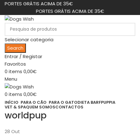
PORTES GRÁTIS ACIMA DE 35€
PORTES GRÁTIS ACIMA DE 35€
Selecionar categoria
Search
Entrar / Registar
Favoritos
0
items
0,00
€
Menu
0
items
0,00
€
INÍCIO
PARA O CÃO
PARA O GATO
DIETA BARF
PUPPIA
VET & SPA
QUEM SOMOS
CONTACTOS
worldpup
28
Out