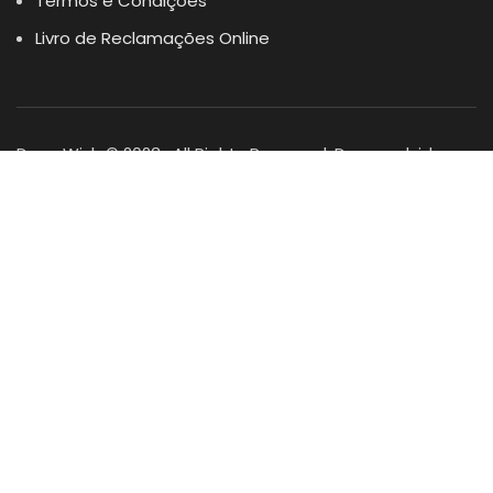
Termos e Condições
Livro de Reclamações Online
Dogs Wish © 2023 . All Rights Reserved. Desenvolvido por
DOMINIOS.PT
Facebook
Instagram
YouTube
Shop
Lista Favoritos
0
items
Cart
Minha conta