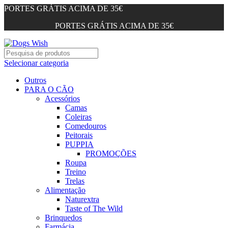
PORTES GRÁTIS ACIMA DE 35€
PORTES GRÁTIS ACIMA DE 35€
Selecionar categoria
Outros
PARA O CÃO
Acessórios
Camas
Coleiras
Comedouros
Peitorais
PUPPIA
PROMOÇÕES
Roupa
Treino
Trelas
Alimentação
Naturextra
Taste of The Wild
Brinquedos
Farmácia