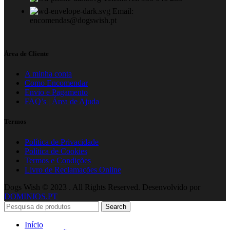
Email:
encomendas@dogswish.pt
Área de Cliente
A minha conta
Como Encomendar
Envio e Pagamento
FAQ’s | Área de Ajuda
Termos
Política de Privacidade
Política de Cookies
Termos e Condições
Livro de Reclamações Online
Dogs Wish © 2023 . All Rights Reserved. Desenvolvido por
DOMINIOS.PT
Search
Início