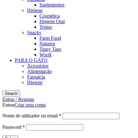
Suplementos
Higiene
Cosmética
Higiene Oral
Treino
Snacks
Farm Food
Naturea
Tippy Taps
Woolf
PARA O GATO
Acessórios
Alimentação
Farmácia
Higiene
Search
Entrar / Registar
Entrar
Criar uma conta
Nome de utilizador ou email
*
Password
*