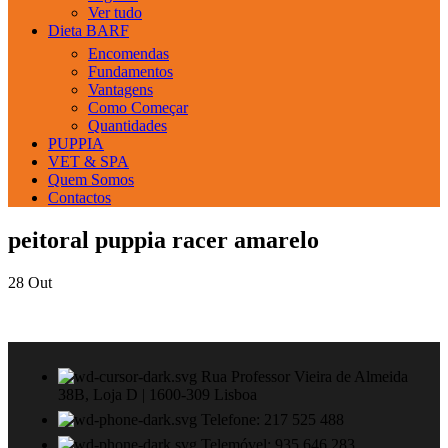
Ver tudo
Dieta BARF
Encomendas
Fundamentos
Vantagens
Como Começar
Quantidades
PUPPIA
VET & SPA
Quem Somos
Contactos
peitoral puppia racer amarelo
28
Out
Rua Professor Vieira de Almeida
38B, Loja D | 1600-309 Lisboa
Telefone: 217 525 488
Telemóvel: 935 646 283