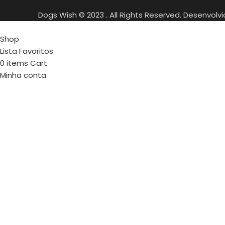
Dogs Wish © 2023 . All Rights Reserved. Desenvolv
Shop
Lista Favoritos
0
items
Cart
Minha conta