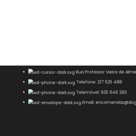
Rua Professor Vieira de Alme
Telefone: 217 525 488
Telemóvel: 935 646 283
Email: encomendas@dog