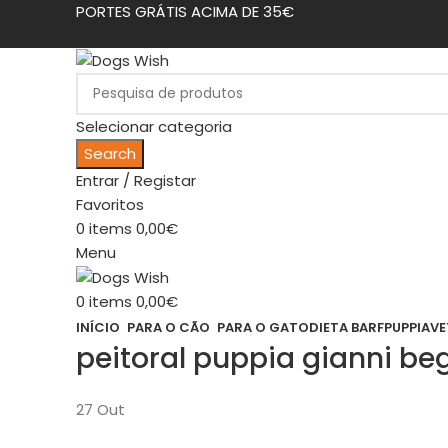
PORTES GRÁTIS ACIMA DE 35€
Selecionar categoria
Search
Entrar / Registar
Favoritos
0
items
0,00
€
Menu
0
items
0,00
€
INÍCIO
PARA O CÃO
PARA O GATO
DIETA BARF
PUPPIA
VE
peitoral puppia gianni be
27
Out