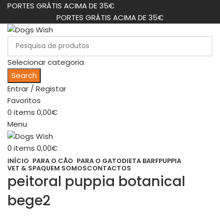
PORTES GRÁTIS ACIMA DE 35€
PORTES GRÁTIS ACIMA DE 35€
Selecionar categoria
Search
Entrar / Registar
Favoritos
0
items
0,00
€
Menu
0
items
0,00
€
INÍCIO
PARA O CÃO
PARA O GATO
DIETA BARF
PUPPIA
VET & SPA
QUEM SOMOS
CONTACTOS
peitoral puppia botanical
bege2