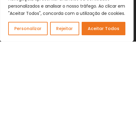
Termos e Condições
personalizados e analisar o nosso tráfego. Ao clicar em
Livro de Reclamações Online
"Aceitar Todos", concorda com a utilização de cookies.
Personalizar
Rejeitar
Aceitar Todos
Dogs Wish © 2023 . All Rights Reserved. Desenvolvido por
DOMINIOS.PT
Facebook
Instagram
YouTube
Shop
Lista Favoritos
0
items
Cart
Minha conta