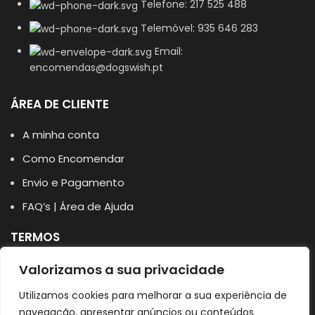
Telefone: 217 525 488
Telemóvel: 935 646 283
Email:
encomendas@dogswish.pt
ÁREA DE CLIENTE
A minha conta
Como Encomendar
Envio e Pagamento
FAQ’s | Área de Ajuda
TERMOS
Política de Privacidade
Valorizamos a sua privacidade
Política de Cookies
Utilizamos cookies para melhorar a sua experiência de
navegação, apresentar anúncios ou conteúdos