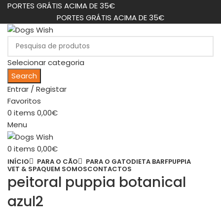
PORTES GRÁTIS ACIMA DE 35€
PORTES GRÁTIS ACIMA DE 35€
Selecionar categoria
Search
Entrar / Registar
Favoritos
0
items
0,00
€
Menu
0
items
0,00
€
INÍCIO
PARA O CÃO
PARA O GATO
DIETA BARF
PUPPIA
VET & SPA
QUEM SOMOS
CONTACTOS
peitoral puppia botanical
azul2