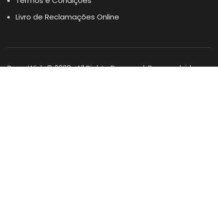
Termos e Condições
Livro de Reclamações Online
Dogs Wish © 2023 . All Rights Reserved. Desenvolvido por
DOMINIOS.PT
Facebook
Instagram
YouTube
Shop
Lista Favoritos
0
items
Cart
Minha conta