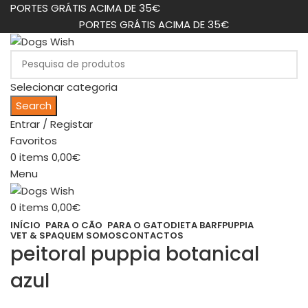
PORTES GRÁTIS ACIMA DE 35€
PORTES GRÁTIS ACIMA DE 35€
Selecionar categoria
Search
Entrar / Registar
Favoritos
0
items
0,00
€
Menu
0
items
0,00
€
INÍCIO
PARA O CÃO
PARA O GATO
DIETA BARF
PUPPIA
VET & SPA
QUEM SOMOS
CONTACTOS
peitoral puppia botanical
azul