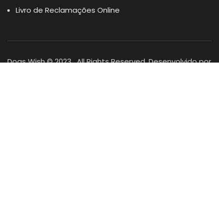
Livro de Reclamações Online
Dogs Wish © 2023 . All Rights Reserved. Desenvolvido por
DOMINIOS.PT
Facebook
Instagram
YouTube
Shop
Lista Favoritos
0
items
Cart
Minha conta