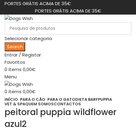
PORTES GRÁTIS ACIMA DE 35€
PORTES GRÁTIS ACIMA DE 35€
Selecionar categoria
Search
Entrar / Registar
Favoritos
0
items
0,00
€
Menu
0
items
0,00
€
INÍCIO
PARA O CÃO
PARA O GATO
DIETA BARF
PUPPIA
VET & SPA
QUEM SOMOS
CONTACTOS
peitoral puppia wildflower
azul2