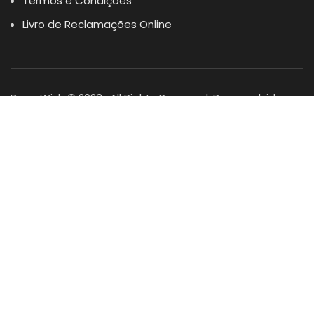
Termos e Condições
Livro de Reclamações Online
Dogs Wish © 2023 . All Rights Reserved. Desenvolvido por
DOMINIOS.PT
Facebook
Instagram
YouTube
Shop
Lista Favoritos
0
items
Cart
Minha conta