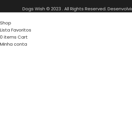
Dogs Wish © 2023 . All Rights Reserved. Desenvolv
Shop
Lista Favoritos
0
items
Cart
Minha conta