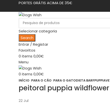
PORTES GRÁTIS ACIMA DE 35€
Selecionar categoria
Search
Entrar / Registar
Favoritos
0
items
0,00
€
Menu
0
items
0,00
€
INÍCIO
PARA O CÃO
PARA O GATO
DIETA BARF
PUPPIA
VE
peitoral puppia wildflower
22
Jul