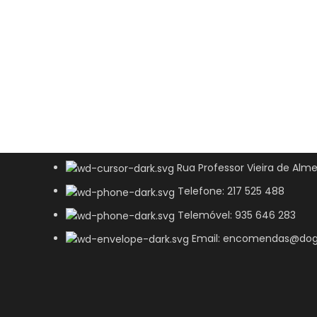
Rua Professor Vieira de Alme
Telefone: 217 525 488
Telemóvel: 935 646 283
Email: encomendas@dog