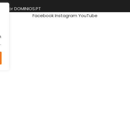
ido por
DOMINIOS.PT
Facebook
Instagram
YouTube
m
.