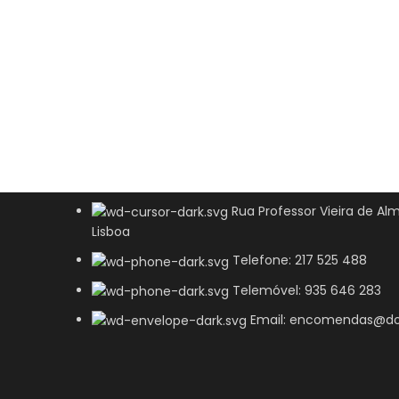
Rua Professor Vieira de Alm
Lisboa
Telefone: 217 525 488
Telemóvel: 935 646 283
Email: encomendas@do