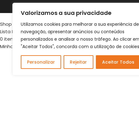
Dogs Wish © 2023 . All Rights Reserved. Desenvolv
Valorizamos a sua privacidade
Shop
Utilizamos cookies para melhorar a sua experiência de
Lista Favoritos
navegação, apresentar anúncios ou conteúdos
0
items
Cart
personalizados e analisar o nosso tráfego. Ao clicar e
Minha conta
"Aceitar Todos", concorda com a utilização de cookies
Personalizar
Rejeitar
Aceitar Todos