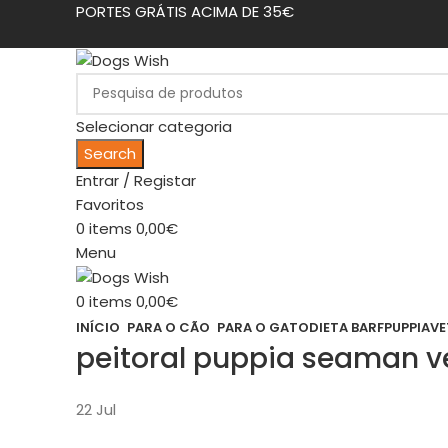
PORTES GRÁTIS ACIMA DE 35€
Selecionar categoria
Search
Entrar / Registar
Favoritos
0
items
0,00
€
Menu
0
items
0,00
€
INÍCIO
PARA O CÃO
PARA O GATO
DIETA BARF
PUPPIA
VE
peitoral puppia seaman 
22
Jul