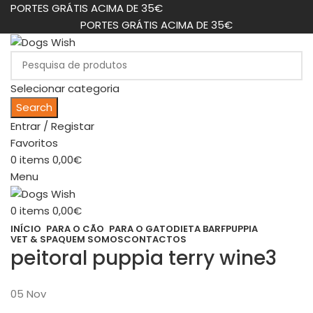
PORTES GRÁTIS ACIMA DE 35€
PORTES GRÁTIS ACIMA DE 35€
Selecionar categoria
Search
Entrar / Registar
Favoritos
0
items
0,00
€
Menu
0
items
0,00
€
INÍCIO
PARA O CÃO
PARA O GATO
DIETA BARF
PUPPIA
VET & SPA
QUEM SOMOS
CONTACTOS
peitoral puppia terry wine3
05
Nov