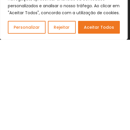
Termos e Condições
personalizados e analisar o nosso tráfego. Ao clicar em
Livro de Reclamações Online
"Aceitar Todos", concorda com a utilização de cookies.
Personalizar
Rejeitar
Aceitar Todos
Dogs Wish © 2023 . All Rights Reserved. Desenvolvido por
DOMINIOS.PT
Facebook
Instagram
YouTube
Shop
Lista Favoritos
0
items
Cart
Minha conta