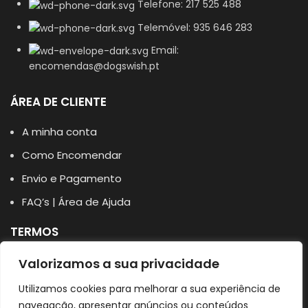
Telefone: 217 525 488
Telemóvel: 935 646 283
Email:
encomendas@dogswish.pt
ÁREA DE CLIENTE
A minha conta
Como Encomendar
Envio e Pagamento
FAQ’s | Área de Ajuda
TERMOS
Política de Privacidade
Valorizamos a sua privacidade
Política de Cookies
Utilizamos cookies para melhorar a sua experiência de
navegação, apresentar anúncios ou conteúdos