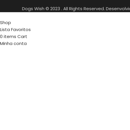
Dogs Wish © 2023 . All Rights Reserved. Desenvolv
Shop
Lista Favoritos
0
items
Cart
Minha conta