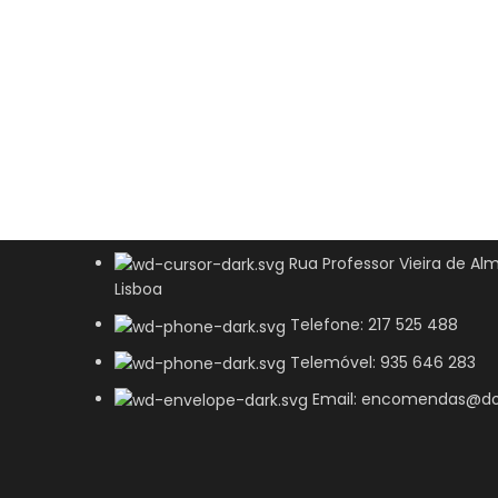
Rua Professor Vieira de Alm
Lisboa
Telefone: 217 525 488
Telemóvel: 935 646 283
Email: encomendas@do