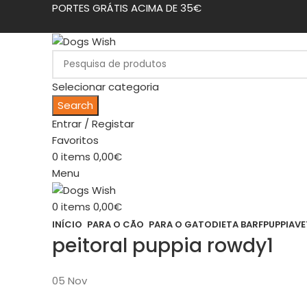
PORTES GRÁTIS ACIMA DE 35€
Selecionar categoria
Search
Entrar / Registar
Favoritos
0
items
0,00
€
Menu
0
items
0,00
€
INÍCIO
PARA O CÃO
PARA O GATO
DIETA BARF
PUPPIA
VE
peitoral puppia rowdy1
05
Nov