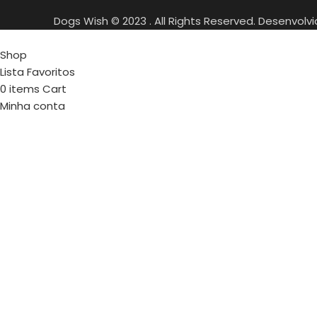
Dogs Wish © 2023 . All Rights Reserved. Desenvolv
Shop
Lista Favoritos
0
items
Cart
Minha conta