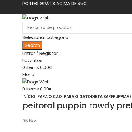
PORTES GRÁTIS ACIMA DE 35€
Selecionar categoria
Search
Entrar / Registar
Favoritos
0
items
0,00
€
Menu
0
items
0,00
€
INÍCIO
PARA O CÃO
PARA O GATO
DIETA BARF
PUPPIA
VE
peitoral puppia rowdy pre
05
Nov