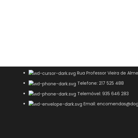
Rua Professor Vieira de Alme
Telefone: 217 525 488
Telemóvel: 935 646 283
Email: encomendas@dog