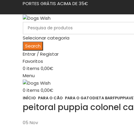
PORTES GRÁTIS ACIMA DE 35€
Selecionar categoria
Search
Entrar / Registar
Favoritos
0
items
0,00
€
Menu
0
items
0,00
€
INÍCIO
PARA O CÃO
PARA O GATO
DIETA BARF
PUPPIA
VE
peitoral puppia colonel c
05
Nov