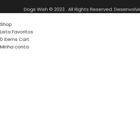
Dogs Wish © 2023 . All Rights Reserved. Desenvolv
Shop
Lista Favoritos
0
items
Cart
Minha conta