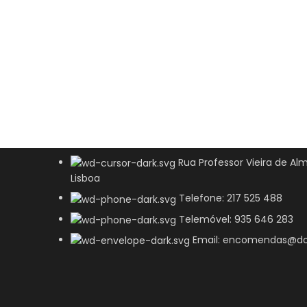
Rua Professor Vieira de Alm
Lisboa
Telefone: 217 525 488
Telemóvel: 935 646 283
Email: encomendas@do