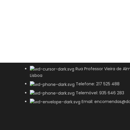
Rua Professor Vieira de Alm
Lisboa
Telefone: 217 525 488
Telemóvel: 935 646 283
Email: encomendas@do