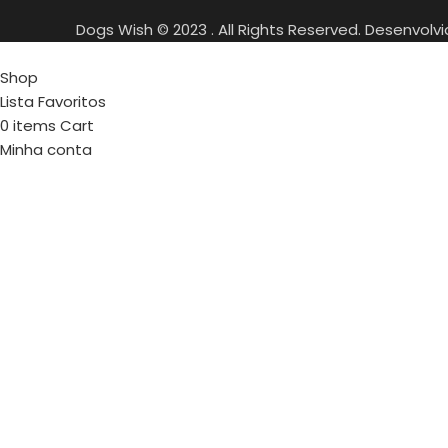
Dogs Wish © 2023 . All Rights Reserved. Desenvolv
Shop
Lista Favoritos
0
items
Cart
Minha conta