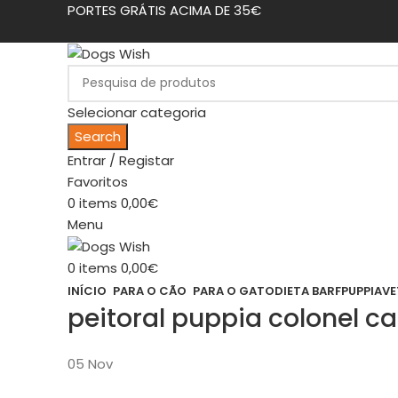
PORTES GRÁTIS ACIMA DE 35€
Selecionar categoria
Search
Entrar / Registar
Favoritos
0
items
0,00
€
Menu
0
items
0,00
€
INÍCIO
PARA O CÃO
PARA O GATO
DIETA BARF
PUPPIA
VE
peitoral puppia colonel 
05
Nov