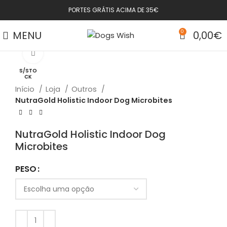
PORTES GRÁTIS ACIMA DE 35€
MENU
0
0,00
€
Click to enlarge
S/STO
CK
Início
Loja
Outros
NutraGold Holistic Indoor Dog Microbites
NutraGold Holistic Indoor Dog
Microbites
PESO