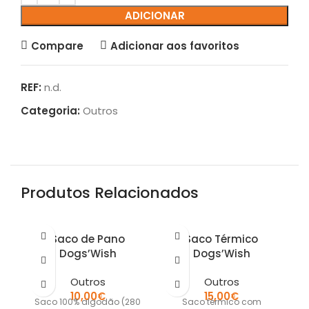
ADICIONAR
Compare
Adicionar aos favoritos
REF:
n.d.
Categoria:
Outros
Produtos Relacionados
Saco de Pano
Saco Térmico
Dogs’Wish
Dogs’Wish
Outros
Outros
10,00
€
15,00
€
Saco 100% algodão (280
Saco térmico com
C