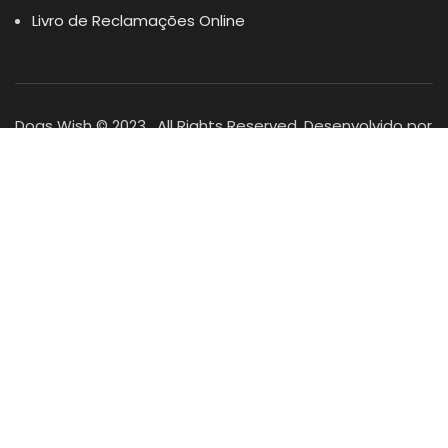
Livro de Reclamações Online
Dogs Wish © 2023 . All Rights Reserved. Desenvolvido por
DOMINIOS.PT
Facebook
Instagram
YouTube
Shop
Lista Favoritos
0
items
Cart
Minha conta