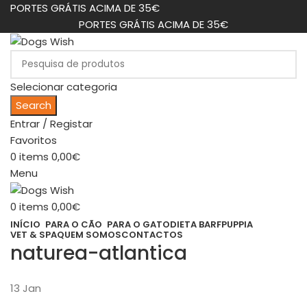
PORTES GRÁTIS ACIMA DE 35€
PORTES GRÁTIS ACIMA DE 35€
Selecionar categoria
Search
Entrar / Registar
Favoritos
0
items
0,00
€
Menu
0
items
0,00
€
INÍCIO
PARA O CÃO
PARA O GATO
DIETA BARF
PUPPIA
VET & SPA
QUEM SOMOS
CONTACTOS
naturea-atlantica
13
Jan