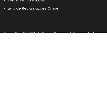
Termos e Condições
Livro de Reclamações Online
Dogs Wish © 2023 . All Rights Reserved. Desenvolvido por
DOMINIOS.PT
Facebook
Instagram
YouTube
Shop
Lista Favoritos
0
items
Cart
Minha conta