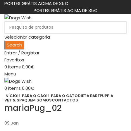
PORTES GRÁTIS ACIMA DE 35€
PORTES GRÁTIS ACIMA DE 35€
Selecionar categoria
Search
Entrar / Registar
Favoritos
0
items
0,00
€
Menu
0
items
0,00
€
INÍCIO
PARA O CÃO
PARA O GATO
DIETA BARF
PUPPIA
VET & SPA
QUEM SOMOS
CONTACTOS
mariaPug_02
09
Jan