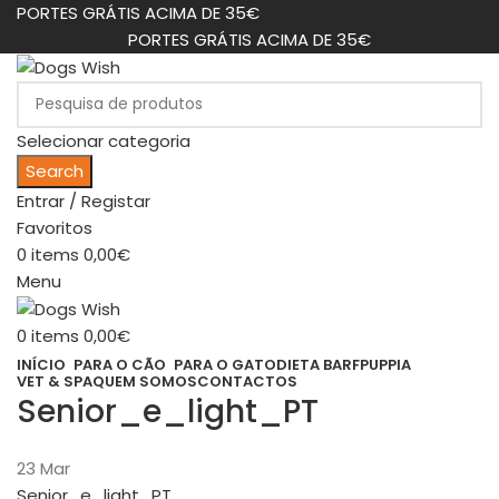
PORTES GRÁTIS ACIMA DE 35€
PORTES GRÁTIS ACIMA DE 35€
Selecionar categoria
Search
Entrar / Registar
Favoritos
0
items
0,00
€
Menu
0
items
0,00
€
INÍCIO
PARA O CÃO
PARA O GATO
DIETA BARF
PUPPIA
VET & SPA
QUEM SOMOS
CONTACTOS
Senior_e_light_PT
23
Mar
Senior_e_light_PT