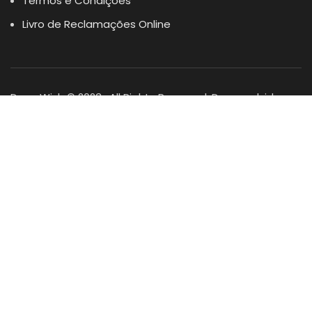
Termos e Condições
Livro de Reclamações Online
Dogs Wish © 2023 . All Rights Reserved. Desenvolvido por
DOMINIOS.PT
Facebook
Instagram
YouTube
Shop
Lista Favoritos
0
items
Cart
Minha conta