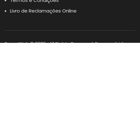
Termos e Condições
Livro de Reclamações Online
Dogs Wish © 2023 . All Rights Reserved. Desenvolvido por
DOMINIOS.PT
Facebook
Instagram
YouTube
Shop
Lista Favoritos
0
items
Cart
Minha conta