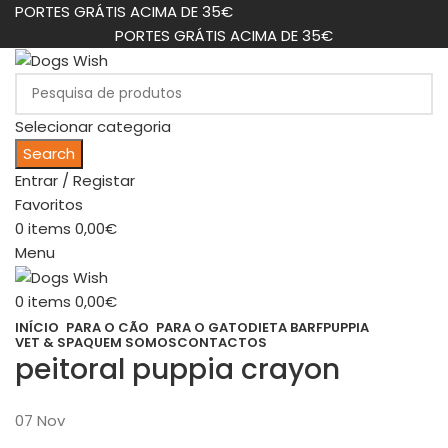
PORTES GRÁTIS ACIMA DE 35€
PORTES GRÁTIS ACIMA DE 35€
Selecionar categoria
Search
Entrar / Registar
Favoritos
0
items
0,00
€
Menu
0
items
0,00
€
INÍCIO
PARA O CÃO
PARA O GATO
DIETA BARF
PUPPIA
VET & SPA
QUEM SOMOS
CONTACTOS
peitoral puppia crayon
07
Nov