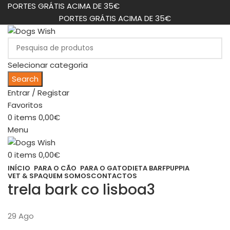
PORTES GRÁTIS ACIMA DE 35€
PORTES GRÁTIS ACIMA DE 35€
Selecionar categoria
Search
Entrar / Registar
Favoritos
0
items
0,00
€
Menu
0
items
0,00
€
INÍCIO
PARA O CÃO
PARA O GATO
DIETA BARF
PUPPIA
VET & SPA
QUEM SOMOS
CONTACTOS
trela bark co lisboa3
29
Ago