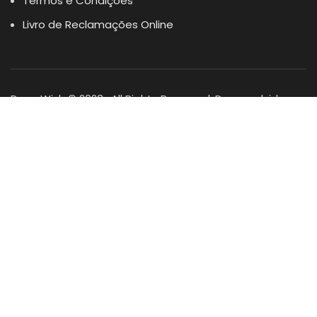
Termos e Condições
Livro de Reclamações Online
Dogs Wish © 2023 . All Rights Reserved. Desenvolvido por
DOMINIOS.PT
Facebook
Instagram
YouTube
Shop
Lista Favoritos
0
items
Cart
Minha conta