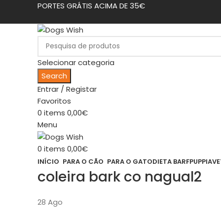
PORTES GRÁTIS ACIMA DE 35€
Selecionar categoria
Search
Entrar / Registar
Favoritos
0
items
0,00
€
Menu
0
items
0,00
€
INÍCIO
PARA O CÃO
PARA O GATO
DIETA BARF
PUPPIA
VE
coleira bark co nagual2
28
Ago