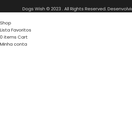
Dogs Wish © 2023 . All Rights Reserved. Desenvolv
Shop
Lista Favoritos
0
items
Cart
Minha conta