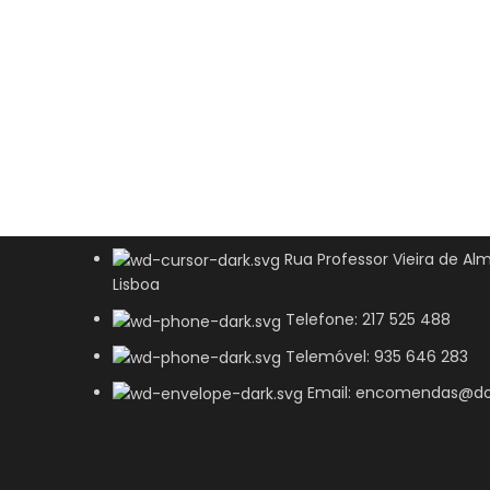
Rua Professor Vieira de Alm
Lisboa
Telefone: 217 525 488
Telemóvel: 935 646 283
Email: encomendas@do