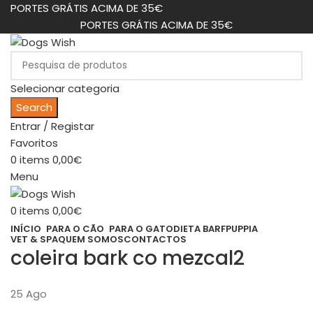
PORTES GRÁTIS ACIMA DE 35€
PORTES GRÁTIS ACIMA DE 35€
Selecionar categoria
Search
Entrar / Registar
Favoritos
0
items
0,00
€
Menu
0
items
0,00
€
INÍCIO
PARA O CÃO
PARA O GATO
DIETA BARF
PUPPIA
VET & SPA
QUEM SOMOS
CONTACTOS
coleira bark co mezcal2
25
Ago