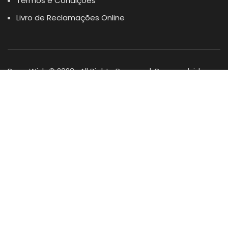
Termos e Condições
Livro de Reclamações Online
Dogs Wish © 2023 . All Rights Reserved. Desenvolvido por
DOMINIOS.PT
Facebook
Instagram
YouTube
Shop
Lista Favoritos
0
items
Cart
Minha conta