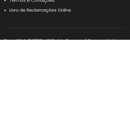
Termos e Condições
Livro de Reclamações Online
Dogs Wish © 2023 . All Rights Reserved. Desenvolvido por
DOMINIOS.PT
Facebook
Instagram
YouTube
Shop
Lista Favoritos
0
items
Cart
Minha conta