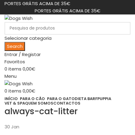
PORTES GRÁTIS ACIMA DE 35€
PORTES GRÁTIS ACIMA DE 35€
Selecionar categoria
Search
Entrar / Registar
Favoritos
0
items
0,00
€
Menu
0
items
0,00
€
INÍCIO
PARA O CÃO
PARA O GATO
DIETA BARF
PUPPIA
VET & SPA
QUEM SOMOS
CONTACTOS
always-cat-litter
30
Jan