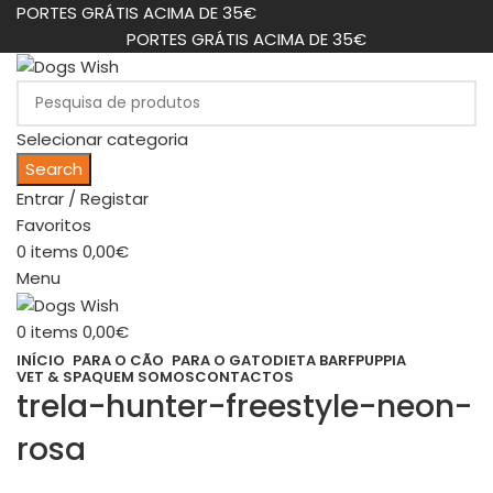
PORTES GRÁTIS ACIMA DE 35€
PORTES GRÁTIS ACIMA DE 35€
Selecionar categoria
Search
Entrar / Registar
Favoritos
0
items
0,00
€
Menu
0
items
0,00
€
INÍCIO
PARA O CÃO
PARA O GATO
DIETA BARF
PUPPIA
VET & SPA
QUEM SOMOS
CONTACTOS
trela-hunter-freestyle-neon-
rosa