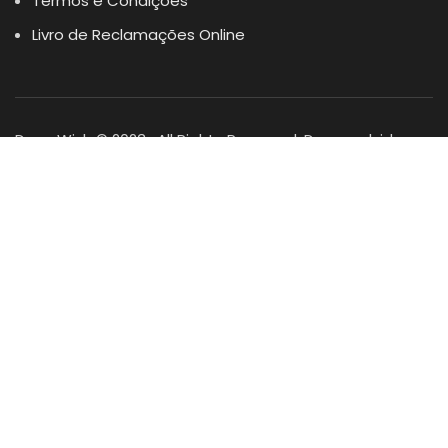
Termos e Condições
Livro de Reclamações Online
Dogs Wish © 2023 . All Rights Reserved. Desenvolvido por
DOMINIOS.PT
Facebook
Instagram
YouTube
Shop
Lista Favoritos
0
items
Cart
Minha conta