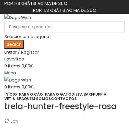
PORTES GRÁTIS ACIMA DE 35€
PORTES GRÁTIS ACIMA DE 35€
Selecionar categoria
Search
Entrar / Registar
Favoritos
0
items
0,00
€
Menu
0
items
0,00
€
INÍCIO
PARA O CÃO
PARA O GATO
DIETA BARF
PUPPIA
VET & SPA
QUEM SOMOS
CONTACTOS
trela-hunter-freestyle-rosa
27
Jan