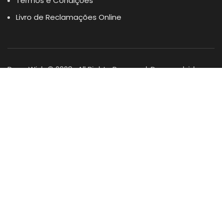
Termos e Condições
Livro de Reclamações Online
Dogs Wish © 2023 . All Rights Reserved. Desenvolvido por
DOMINIOS.PT
Facebook
Instagram
YouTube
Shop
Lista Favoritos
0
items
Cart
Minha conta