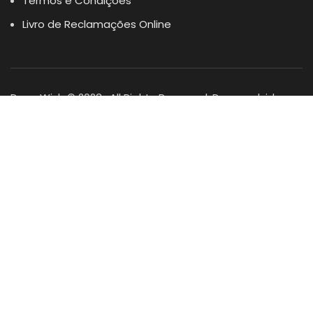
Termos e Condições
Livro de Reclamações Online
Dogs Wish © 2023 . All Rights Reserved. Desenvolvido por
DOMINIOS.PT
Facebook
Instagram
YouTube
Shop
Lista Favoritos
0
items
Cart
Minha conta