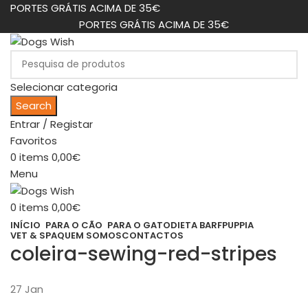
PORTES GRÁTIS ACIMA DE 35€
PORTES GRÁTIS ACIMA DE 35€
Selecionar categoria
Search
Entrar / Registar
Favoritos
0
items
0,00
€
Menu
0
items
0,00
€
INÍCIO
PARA O CÃO
PARA O GATO
DIETA BARF
PUPPIA
VET & SPA
QUEM SOMOS
CONTACTOS
coleira-sewing-red-stripes
27
Jan