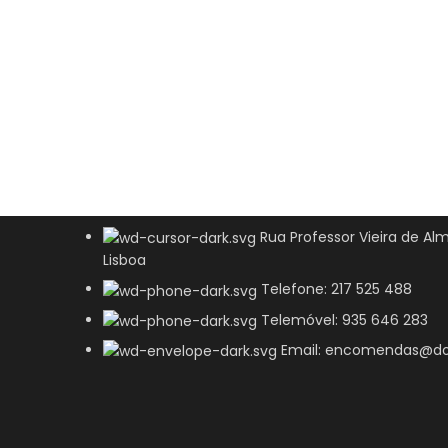
Rua Professor Vieira de Alm
Lisboa
Telefone: 217 525 488
Telemóvel: 935 646 283
Email: encomendas@do