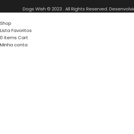
Dogs Wish © 2023 . All Rights Reserved. Desenvolv
Shop
Lista Favoritos
0
items
Cart
Minha conta