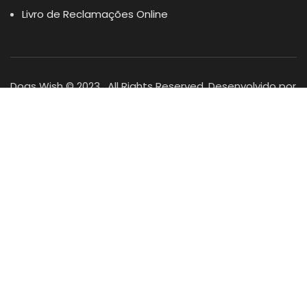
Livro de Reclamações Online
Dogs Wish © 2023 . All Rights Reserved. Desenvolvido por
DOMINIOS.PT
Facebook
Instagram
YouTube
Shop
Lista Favoritos
0
items
Cart
Minha conta