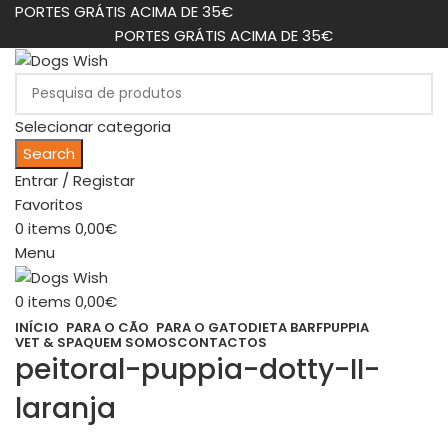
PORTES GRÁTIS ACIMA DE 35€
PORTES GRÁTIS ACIMA DE 35€
Selecionar categoria
Search
Entrar / Registar
Favoritos
0
items
0,00
€
Menu
0
items
0,00
€
INÍCIO
PARA O CÃO
PARA O GATO
DIETA BARF
PUPPIA
VET & SPA
QUEM SOMOS
CONTACTOS
peitoral-puppia-dotty-II-
laranja