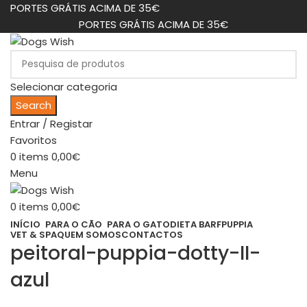
PORTES GRÁTIS ACIMA DE 35€
PORTES GRÁTIS ACIMA DE 35€
Selecionar categoria
Search
Entrar / Registar
Favoritos
0
items
0,00
€
Menu
0
items
0,00
€
INÍCIO
PARA O CÃO
PARA O GATO
DIETA BARF
PUPPIA
VET & SPA
QUEM SOMOS
CONTACTOS
peitoral-puppia-dotty-II-
azul