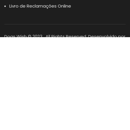
Livro de Reclamações Online
Dogs Wish © 2023 . All Rights Reserved. Desenvolvido por
DOMINIOS.PT
Facebook
Instagram
YouTube
Shop
Lista Favoritos
0
items
Cart
Minha conta