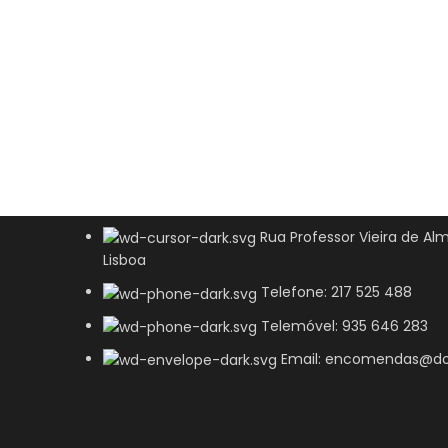
Rua Professor Vieira de Alm
Lisboa
Telefone: 217 525 488
Telemóvel: 935 646 283
Email: encomendas@do