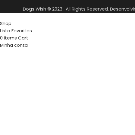
Dogs Wish © 2023 . All Rights Reserved. Desenvolv
Shop
Lista Favoritos
0
items
Cart
Minha conta