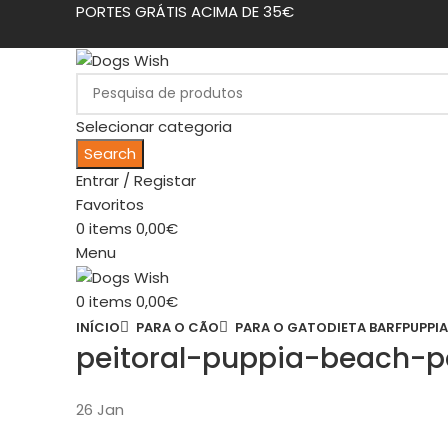
PORTES GRÁTIS ACIMA DE 35€
Selecionar categoria
Search
Entrar / Registar
Favoritos
0
items
0,00
€
Menu
0
items
0,00
€
INÍCIO
PARA O CÃO
PARA O GATO
DIETA BARF
PUPPIA
peitoral-puppia-beach-p
26
Jan