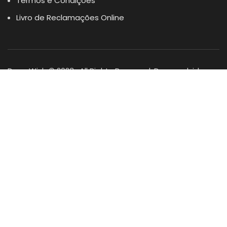
Termos e Condições
Livro de Reclamações Online
Dogs Wish © 2023 . All Rights Reserved. Desenvolvido por
DOMINIOS.PT
Facebook
Instagram
YouTube
Shop
Lista Favoritos
0
items
Cart
Minha conta