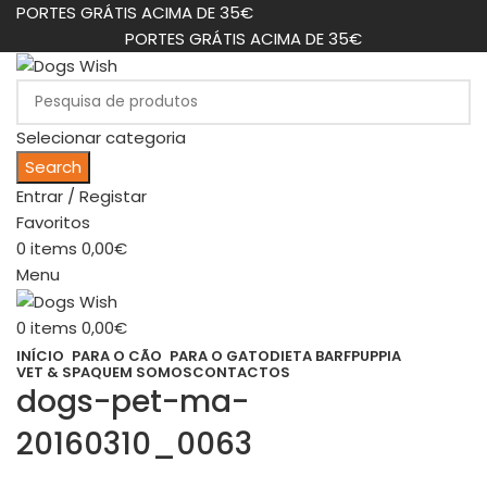
PORTES GRÁTIS ACIMA DE 35€
PORTES GRÁTIS ACIMA DE 35€
Selecionar categoria
Search
Entrar / Registar
Favoritos
0
items
0,00
€
Menu
0
items
0,00
€
INÍCIO
PARA O CÃO
PARA O GATO
DIETA BARF
PUPPIA
VET & SPA
QUEM SOMOS
CONTACTOS
dogs-pet-ma-
20160310_0063