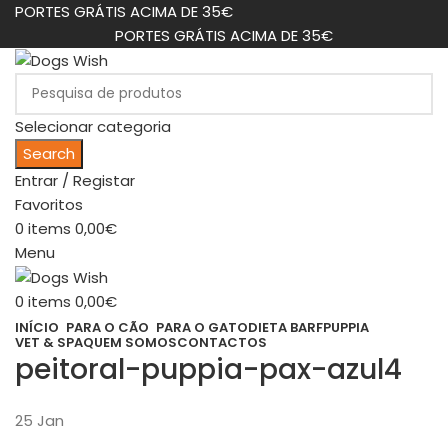
PORTES GRÁTIS ACIMA DE 35€
PORTES GRÁTIS ACIMA DE 35€
Selecionar categoria
Search
Entrar / Registar
Favoritos
0
items
0,00
€
Menu
0
items
0,00
€
INÍCIO
PARA O CÃO
PARA O GATO
DIETA BARF
PUPPIA
VET & SPA
QUEM SOMOS
CONTACTOS
peitoral-puppia-pax-azul4
25
Jan