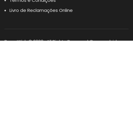
Termos e Condições
Livro de Reclamações Online
Dogs Wish © 2023 . All Rights Reserved. Desenvolvido por
DOMINIOS.PT
Facebook
Instagram
YouTube
Shop
Lista Favoritos
0
items
Cart
Minha conta