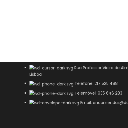
Rua Professor Vieira de Alm
Lisboa
Telefone: 217 525 488
Telemóvel: 935 646 283
Email: encomendas@do