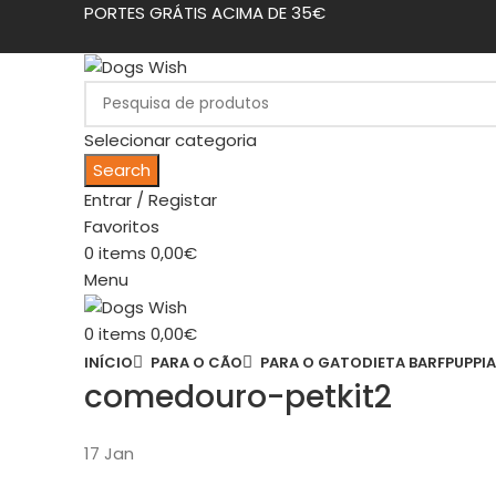
PORTES GRÁTIS ACIMA DE 35€
Selecionar categoria
Search
Entrar / Registar
Favoritos
0
items
0,00
€
Menu
0
items
0,00
€
INÍCIO
PARA O CÃO
PARA O GATO
DIETA BARF
PUPPIA
comedouro-petkit2
17
Jan