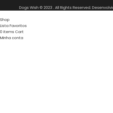
Dogs Wish © 2023 . All Rights Reserved. Desenvolv
Shop
Lista Favoritos
0
items
Cart
Minha conta