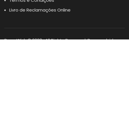
Termos e Condições
Livro de Reclamações Online
Dogs Wish © 2023 . All Rights Reserved. Desenvolvido por
DOMINIOS.PT
Facebook
Instagram
YouTube
Shop
Lista Favoritos
0
items
Cart
Minha conta