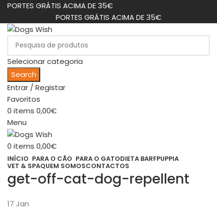
PORTES GRÁTIS ACIMA DE 35€
PORTES GRÁTIS ACIMA DE 35€
Selecionar categoria
Search
Entrar / Registar
Favoritos
0
items
0,00
€
Menu
0
items
0,00
€
INÍCIO
PARA O CÃO
PARA O GATO
DIETA BARF
PUPPIA
VET & SPA
QUEM SOMOS
CONTACTOS
get-off-cat-dog-repellent
17
Jan